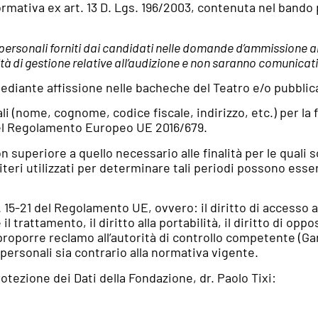
formativa ex art. 13 D. Lgs. 196/2003, contenuta nel bando
ersonali forniti dai candidati nelle domande d’ammissione al
à di gestione relative all’audizione e non saranno comunicati 
iante affissione nelle bacheche del Teatro e/o pubblica
i (nome, cognome, codice fiscale, indirizzo, etc.) per la f
del Regolamento Europeo UE 2016/679.
on superiore a quello necessario alle finalità per le quali 
iteri utilizzati per determinare tali periodi possono esse
t. 15-21 del Regolamento UE, ovvero: il diritto di accesso ai 
rne il trattamento, il diritto alla portabilità, il diritto di o
i proporre reclamo all’autorità di controllo competente (Ga
 personali sia contrario alla normativa vigente.
otezione dei Dati della Fondazione, dr. Paolo Tixi: