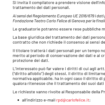
Si invita il compilatore a prendere visione dell’in
trattamento dei dati personali.
Ai sensi del Regolamento Europeo UE 2016/679 i dati p
Fondazione Teatro Carlo Felice di Genova per le finalit
Le graduatorie potranno essere rese pubbliche med
La base giuridica del trattamento dei dati personal
contratto che non richiede il consenso ai sensi 
Il titolare tratterà i dati personali per un tempo n
merito al periodo di conservazione dei dati e ai cr
protezione dei dati.
L’interessato può far valere i diritti di cui agli art
(“diritto all’oblio”) degli stessi, il diritto di limita
normativa applicabile, ha in ogni caso il diritto d
qualora ritenesse che il trattamento dei suoi dati
Le richieste vanno rivolte al Responsabile della Pr
all’indirizzo e-mail
rpd@carlofelice.it
;