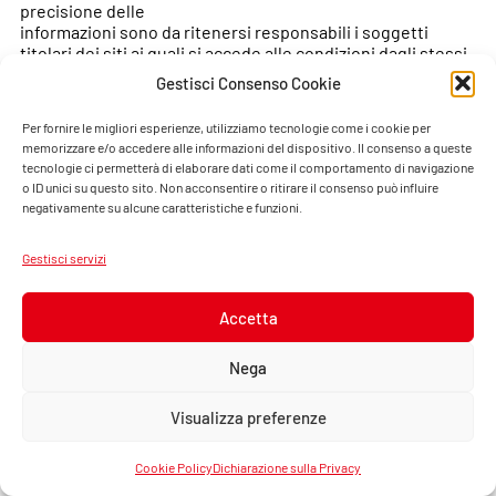
precisione delle
informazioni sono da ritenersi responsabili i soggetti
titolari dei siti ai quali si accede alle condizioni dagli stessi
previste.
Gestisci Consenso Cookie
Politica
Per fornire le migliori esperienze, utilizziamo tecnologie come i cookie per
BTC Rina
memorizzare e/o accedere alle informazioni del dispositivo. Il consenso a queste
Sistema di Gestione della Sicurezza e Salute sul Lavoro
tecnologie ci permetterà di elaborare dati come il comportamento di navigazione
o ID unici su questo sito. Non acconsentire o ritirare il consenso può influire
(SGSSL)
negativamente su alcune caratteristiche e funzioni.
Politica della Fondazione Teatro Carlo Felice in tema di
SGSSL
Gestisci servizi
Accetta
WHISTLEBLOWING
Nega
Cliccate
QUI
per aprire la pagina.
Visualizza preferenze
Cookie Policy
Dichiarazione sulla Privacy