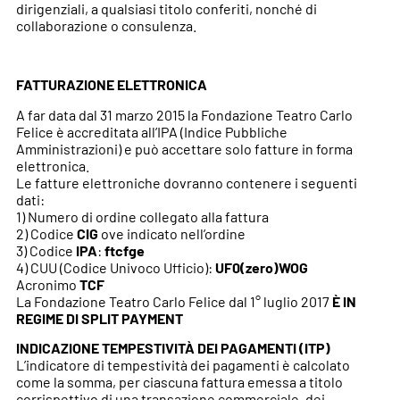
dirigenziali, a qualsiasi titolo conferiti, nonché di
collaborazione o consulenza.
FATTURAZIONE ELETTRONICA
A far data dal 31 marzo 2015 la Fondazione Teatro Carlo
Felice è accreditata all’IPA (Indice Pubbliche
Amministrazioni) e può accettare solo fatture in forma
elettronica.
Le fatture elettroniche dovranno contenere i seguenti
dati:
1) Numero di ordine collegato alla fattura
2) Codice
CIG
ove indicato nell’ordine
3) Codice
IPA
:
ftcfge
4) CUU (Codice Univoco Ufficio):
UF0(zero)WOG
Acronimo
TCF
La Fondazione Teatro Carlo Felice dal 1° luglio 2017
È IN
REGIME DI SPLIT PAYMENT
INDICAZIONE TEMPESTIVITÀ DEI PAGAMENTI (ITP)
L’indicatore di tempestività dei pagamenti è calcolato
come la somma, per ciascuna fattura emessa a titolo
corrispettivo di una transazione commerciale, dei