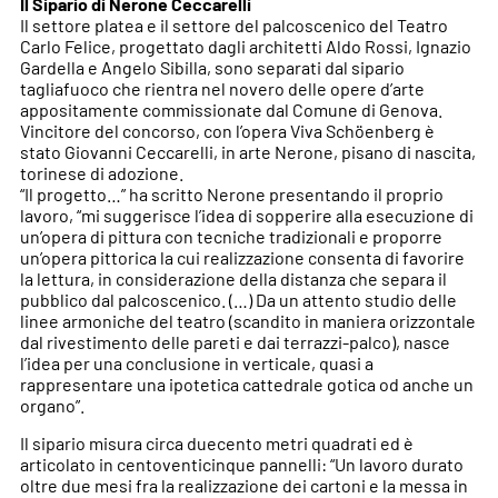
Il Sipario di Nerone Ceccarelli
Il settore platea e il settore del palcoscenico del Teatro
Carlo Felice, progettato dagli architetti Aldo Rossi, Ignazio
Gardella e Angelo Sibilla, sono separati dal sipario
tagliafuoco che rientra nel novero delle opere d’arte
appositamente commissionate dal Comune di Genova.
Vincitore del concorso, con l’opera Viva Schöenberg è
stato Giovanni Ceccarelli, in arte Nerone, pisano di nascita,
torinese di adozione.
“Il progetto…” ha scritto Nerone presentando il proprio
lavoro, “mi suggerisce l’idea di sopperire alla esecuzione di
un’opera di pittura con tecniche tradizionali e proporre
un’opera pittorica la cui realizzazione consenta di favorire
la lettura, in considerazione della distanza che separa il
pubblico dal palcoscenico. (…) Da un attento studio delle
linee armoniche del teatro (scandito in maniera orizzontale
dal rivestimento delle pareti e dai terrazzi-palco), nasce
l’idea per una conclusione in verticale, quasi a
rappresentare una ipotetica cattedrale gotica od anche un
organo”.
Il sipario misura circa duecento metri quadrati ed è
articolato in centoventicinque pannelli: “Un lavoro durato
oltre due mesi fra la realizzazione dei cartoni e la messa in