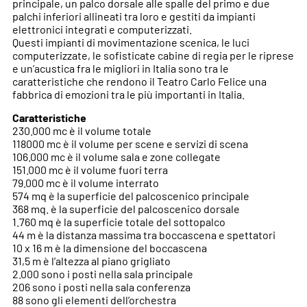
principale, un palco dorsale alle spalle del primo e due
palchi inferiori allineati tra loro e gestiti da impianti
elettronici integrati e computerizzati.
Questi impianti di movimentazione scenica, le luci
computerizzate, le sofisticate cabine di regia per le riprese
e un’acustica fra le migliori in Italia sono tra le
caratteristiche che rendono il Teatro Carlo Felice una
fabbrica di emozioni tra le più importanti in Italia.
Caratteristiche
230.000 mc è il volume totale
118000 mc è il volume per scene e servizi di scena
106.000 mc è il volume sala e zone collegate
151.000 mc è il volume fuori terra
79.000 mc è il volume interrato
574 mq è la superficie del palcoscenico principale
368 mq. è la superficie del palcoscenico dorsale
1.760 mq è la superficie totale del sottopalco
44 m è la distanza massima tra boccascena e spettatori
10 x 16 m è la dimensione del boccascena
31,5 m è l’altezza al piano grigliato
2.000 sono i posti nella sala principale
206 sono i posti nella sala conferenza
88 sono gli elementi dell’orchestra