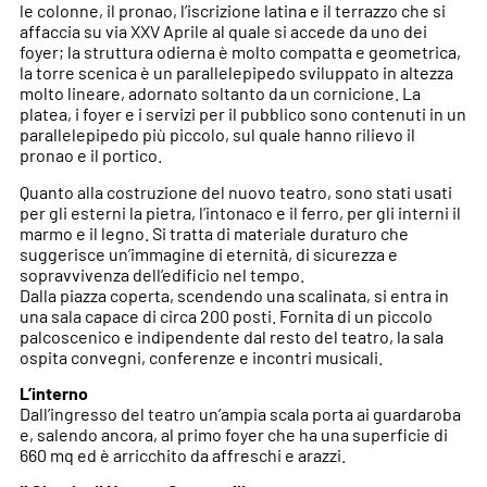
le colonne, il pronao, l’iscrizione latina e il terrazzo che si
affaccia su via XXV Aprile al quale si accede da uno dei
foyer; la struttura odierna è molto compatta e geometrica,
la torre scenica è un parallelepipedo sviluppato in altezza
molto lineare, adornato soltanto da un cornicione. La
platea, i foyer e i servizi per il pubblico sono contenuti in un
parallelepipedo più piccolo, sul quale hanno rilievo il
pronao e il portico.
Quanto alla costruzione del nuovo teatro, sono stati usati
per gli esterni la pietra, l’intonaco e il ferro, per gli interni il
marmo e il legno. Si tratta di materiale duraturo che
suggerisce un’immagine di eternità, di sicurezza e
sopravvivenza dell’edificio nel tempo.
Dalla piazza coperta, scendendo una scalinata, si entra in
una sala capace di circa 200 posti. Fornita di un piccolo
palcoscenico e indipendente dal resto del teatro, la sala
ospita convegni, conferenze e incontri musicali.
L’interno
Dall’ingresso del teatro un’ampia scala porta ai guardaroba
e, salendo ancora, al primo foyer che ha una superficie di
660 mq ed è arricchito da affreschi e arazzi.