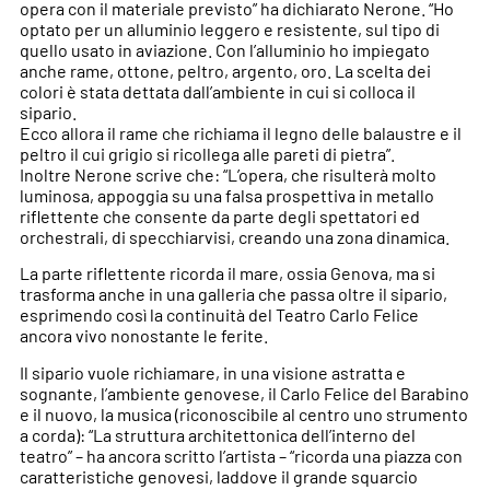
opera con il materiale previsto” ha dichiarato Nerone. “Ho
optato per un alluminio leggero e resistente, sul tipo di
quello usato in aviazione. Con l’alluminio ho impiegato
anche rame, ottone, peltro, argento, oro. La scelta dei
colori è stata dettata dall’ambiente in cui si colloca il
sipario.
Ecco allora il rame che richiama il legno delle balaustre e il
peltro il cui grigio si ricollega alle pareti di pietra”.
Inoltre Nerone scrive che: “L’opera, che risulterà molto
luminosa,
appoggia su una falsa prospettiva in metallo
riflettente che consente da parte degli spettatori ed
orchestrali, di specchiarvisi, creando una zona dinamica.
La parte riflettente ricorda il mare, ossia Genova, ma si
trasforma anche in una galleria che passa oltre il sipario,
esprimendo così la continuità del Teatro Carlo Felice
ancora vivo nonostante le ferite.
Il sipario vuole richiamare, in una visione astratta e
sognante, l’ambiente genovese, il Carlo Felice del Barabino
e il nuovo, la musica (riconoscibile al centro uno strumento
a corda): “La struttura architettonica dell’interno del
teatro” – ha ancora scritto l’artista – “ricorda una piazza con
caratteristiche genovesi, laddove il grande squarcio