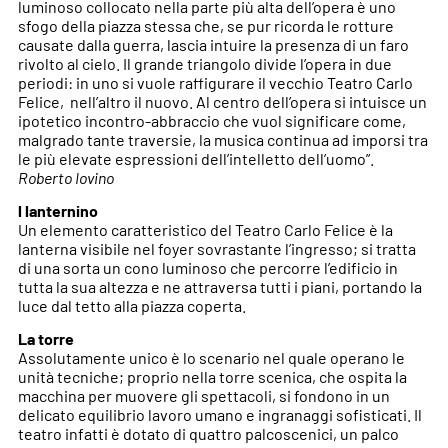
luminoso collocato nella parte più alta dell’opera è uno
sfogo della piazza stessa che, se pur ricorda le rotture
causate dalla guerra, lascia intuire la presenza di un faro
rivolto al cielo. Il grande triangolo divide l’opera in due
periodi: in uno si vuole raffigurare il vecchio Teatro Carlo
Felice, nell’altro il nuovo. Al centro dell’opera si intuisce un
ipotetico incontro-abbraccio che vuol significare come,
malgrado tante traversie, la musica continua ad imporsi tra
le più elevate espressioni dell’intelletto dell’uomo”.
Roberto Iovino
l lanternino
Un elemento caratteristico del Teatro Carlo Felice è la
lanterna visibile nel foyer sovrastante l’ingresso; si tratta
di una sorta un cono luminoso che percorre l’edificio in
tutta la sua altezza e ne attraversa tutti i piani, portando la
luce dal tetto alla piazza coperta.
La torre
Assolutamente unico è lo scenario nel quale operano le
unità tecniche; proprio nella torre scenica, che ospita la
macchina per muovere gli spettacoli, si fondono in un
delicato equilibrio lavoro umano e ingranaggi sofisticati. Il
teatro infatti è dotato di quattro palcoscenici, un palco