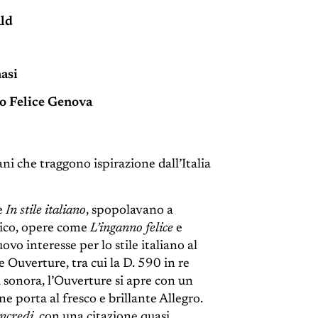
ald
asi
o Felice Genova
ni che traggono ispirazione dall’Italia
e
In stile italiano
, spopolavano a
lico, opere come
L’inganno felice
e
vo interesse per lo stile italiano al
 Ouverture, tra cui la D. 590 in re
 sonora, l’Ouverture si apre con un
 porta al fresco e brillante Allegro.
ncredi
, con una citazione quasi