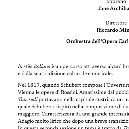
Soprano
Jane Archib
Direttore
Riccardo Min
Orchestra dell’Opera Carl
In stile italiano
è un percorso attraverso alcuni bra
e dalla sua tradizione culturale e musicale.
Nel 1817, quando Schubert compose l’Ouvertur
Vienna le opere di Rossini. Amatissime dal pubb
Tancredi
portavano nella capitale austriaca un nuo
quale Schubert si ispirò nella composizione di due
maggiore. Caratterizzata da una grande intensità
Adagio molto lirico che dopo una breve transizione
In questa seconda sezione un tema è tratto da
Ta