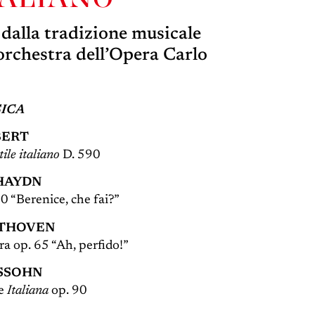
 dalla tradizione musicale
’orchestra dell’Opera Carlo
SICA
BERT
tile italiano
D. 590
HAYDN
0 “Berenice, che fai?”
THOVEN
ra op. 65 “Ah, perfido!”
SSOHN
re
Italiana
op. 90