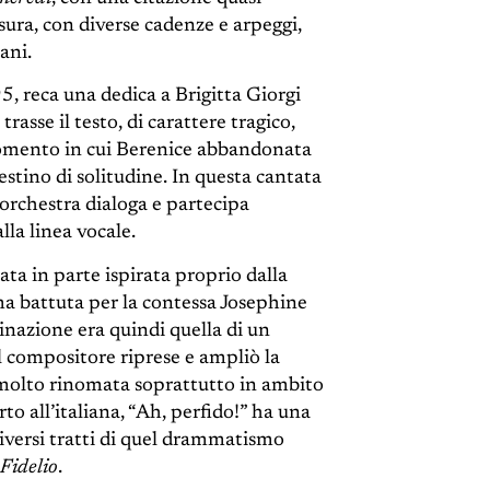
iusura, con diverse cadenze e arpeggi,
ani.
, reca una dedica a Brigitta Giorgi
sse il testo, di carattere tragico,
momento in cui Berenice abbandonata
estino di solitudine. In questa cantata
l’orchestra dialoga e partecipa
la linea vocale.
tata in parte ispirata proprio dalla
a battuta per la contessa Josephine
tinazione era quindi quella di un
il compositore riprese e ampliò la
 molto rinomata soprattutto in ambito
to all’italiana, “Ah, perfido!” ha una
 diversi tratti di quel drammatismo
Fidelio
.