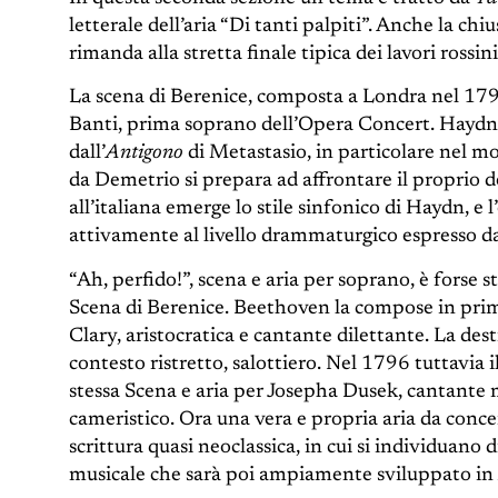
letterale dell’aria “Di tanti palpiti”. Anche la ch
rimanda alla stretta finale tipica dei lavori rossini
La scena di Berenice, composta a Londra nel 1795
Banti, prima soprano dell’Opera Concert. Haydn tra
dall’
Antigono
di Metastasio, in particolare nel 
da Demetrio si prepara ad affrontare il proprio d
all’italiana emerge lo stile sinfonico di Haydn, e 
attivamente al livello drammaturgico espresso dal
“Ah, perfido!”, scena e aria per soprano, è forse s
Scena di Berenice. Beethoven la compose in prim
Clary, aristocratica e cantante dilettante. La des
contesto ristretto, salottiero. Nel 1796 tuttavia 
stessa Scena e aria per Josepha Dusek, cantante
cameristico. Ora una vera e propria aria da concer
scrittura quasi neoclassica, in cui si individuano
musicale che sarà poi ampiamente sviluppato in