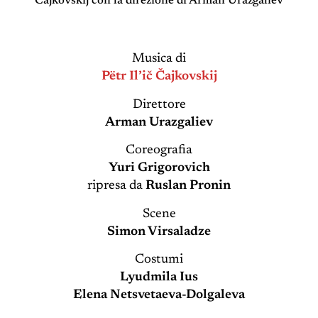
Čajkovskij con la direzione di Arman Urazgaliev
Musica di
Pëtr Il’ič Čajkovskij
Direttore
Arman Urazgaliev
Coreografia
Yuri Grigorovich
ripresa da
Ruslan Pronin
Scene
Simon Virsaladze
Costumi
Lyudmila Ius
Elena Netsvetaeva-Dolgaleva