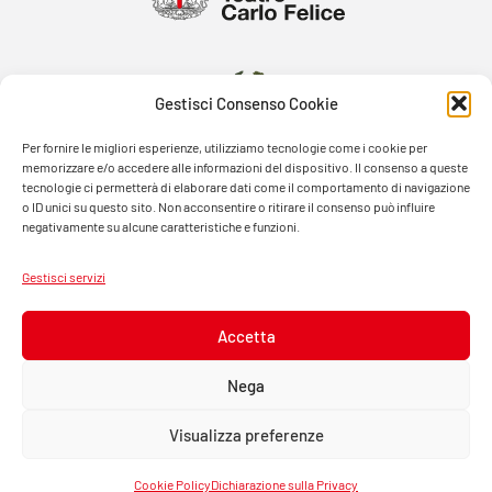
Gestisci Consenso Cookie
Per fornire le migliori esperienze, utilizziamo tecnologie come i cookie per
memorizzare e/o accedere alle informazioni del dispositivo. Il consenso a queste
tecnologie ci permetterà di elaborare dati come il comportamento di navigazione
o ID unici su questo sito. Non acconsentire o ritirare il consenso può influire
negativamente su alcune caratteristiche e funzioni.
Gestisci servizi
Accetta
Nega
Visualizza preferenze
© FONDAZIONE TEATRO CARLO FELICE 2026 – PASSO EUGENIO MONTALE, 4 – 16121 GENOVA –
ITALIA -TEL. 0105381432 – P.IVA 00279200109
Cookie Policy
Dichiarazione sulla Privacy