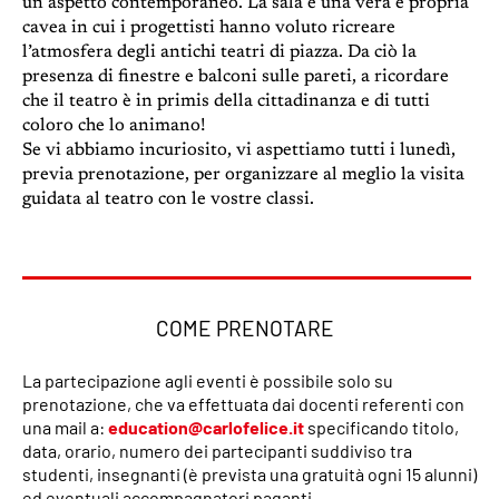
un aspetto contemporaneo. La sala è una vera e propria
cavea in cui i progettisti hanno voluto ricreare
l’atmosfera degli antichi teatri di piazza. Da ciò la
presenza di finestre e balconi sulle pareti, a ricordare
che il teatro è in primis della cittadinanza e di tutti
coloro che lo animano!
Se vi abbiamo incuriosito, vi aspettiamo tutti i lunedì,
previa prenotazione, per organizzare al meglio la visita
guidata al teatro con le vostre classi.
COME PRENOTARE
La partecipazione agli eventi è possibile solo su
prenotazione, che va effettuata dai docenti referenti con
una mail a:
education@carlofelice.it
specificando titolo,
data, orario, numero dei partecipanti suddiviso tra
studenti, insegnanti (è prevista una gratuità ogni 15 alunni)
ed eventuali accompagnatori paganti.