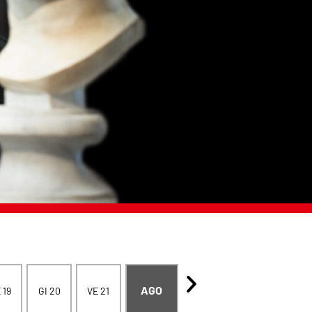
AGO
 19
GI 20
VE 21