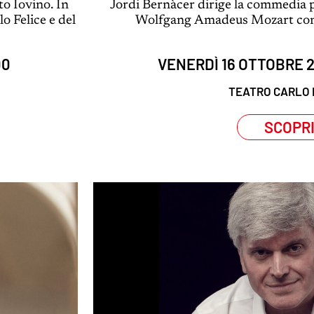
o Iovino. In
Jordi Bernàcer dirige la commedia p
o Felice e del
Wolfgang Amadeus Mozart con l
00
VENERDÌ 16 OTTOBRE 2
TEATRO CARLO 
SCOPR