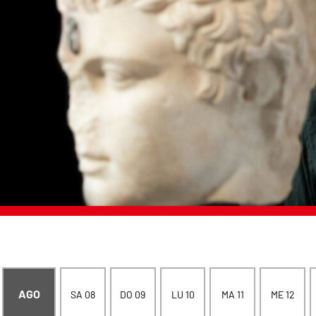
AGO
SA 08
DO 09
LU 10
MA 11
ME 12