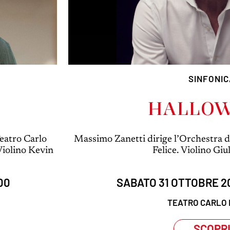
SINFONI
HALLO
Teatro Carlo
Massimo Zanetti dirige l’Orchestra d
Violino Kevin
Felice. Violino Giu
00
SABATO 31 OTTOBRE 20
TEATRO CARLO 
SCOPR