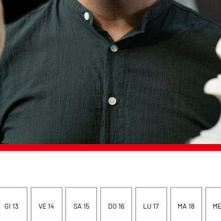
GI 13
VE 14
SA 15
DO 16
LU 17
MA 18
ME